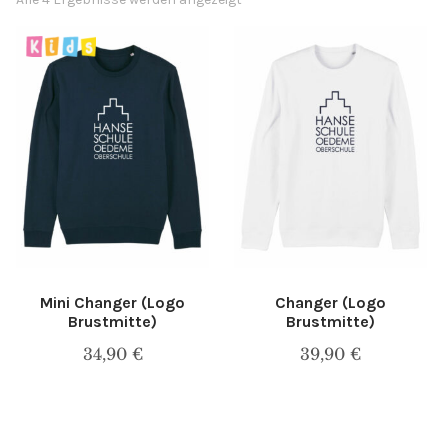
Hoodies
Sweatjacken
Anfrage
Mini Changer (Logo
Changer (Logo
Brustmitte)
Brustmitte)
34,90
€
39,90
€
Dieses
Dieses
Produkt
Produkt