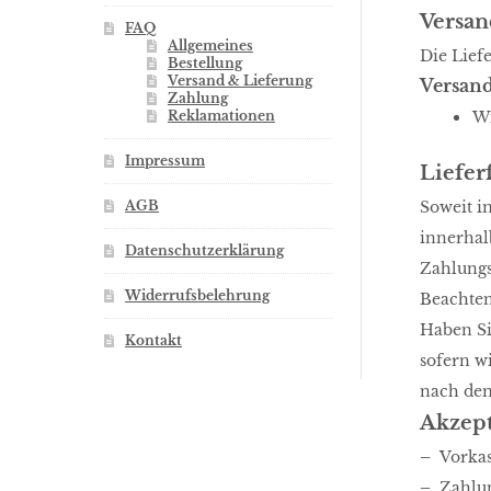
Versa
FAQ
Allgemeines
Die Lief
Bestellung
Versand & Lieferung
Versan
Zahlung
Wi
Reklamationen
Impressum
Liefer
AGB
Soweit i
innerhal
Datenschutzerklärung
Zahlungs
Widerrufsbelehrung
Beachten
Haben Si
Kontakt
sofern w
nach dem 
Akzept
–
Vorka
–
Zahlun