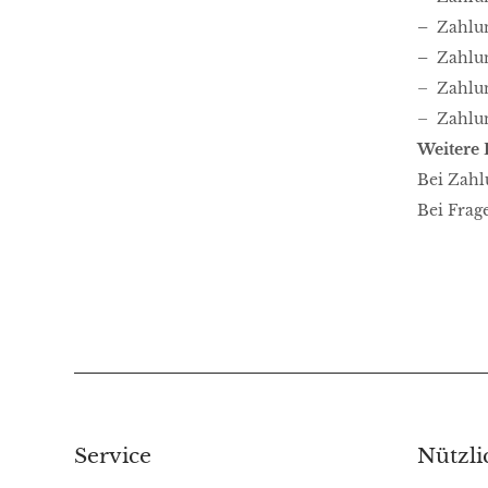
–
Zahlun
–
Zahlu
– Zahlu
– Zahlu
Weitere 
Bei Zahlu
Bei Frag
Service
Nützli