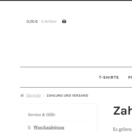
Zur
Zum
Navigation
Inhalt
springen
springen
0,00
€
0 Artikel
T-SHIRTS
P
Startseite
ZAHLUNG UND VERSAND
Zah
Service & Hilfe
Waschanleitung
Es gelte